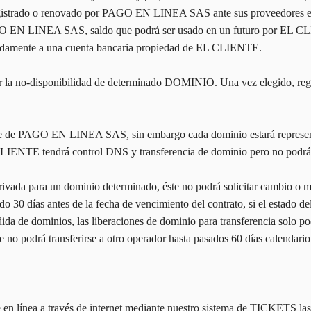
gistrado o renovado por PAGO EN LINEA SAS ante sus proveedores el 
AGO EN LINEA SAS, saldo que podrá ser usado en un futuro por EL CL
amente a una cuenta bancaria propiedad de EL CLIENTE.
or la no-disponibilidad de determinado DOMINIO. Una vez elegido, re
mbre de PAGO EN LINEA SAS, sin embargo cada dominio estará represent
 CLIENTE tendrá control DNS y transferencia de dominio pero no podrá c
da para un dominio determinado, éste no podrá solicitar cambio o mod
ado 30 días antes de la fecha de vencimiento del contrato, si el estado d
ida de dominios, las liberaciones de dominio para transferencia solo pod
 no podrá transferirse a otro operador hasta pasados 60 días calendario 
 en línea a través de internet mediante nuestro sistema de TICKETS las 