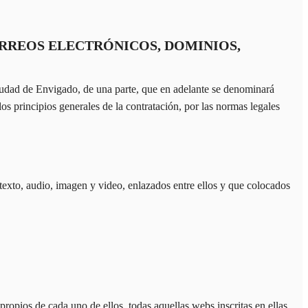
ORREOS ELECTRÓNICOS, DOMINIOS,
udad de Envigado, de una parte, que en adelante se denominará
principios generales de la contratación, por las normas legales
xto, audio, imagen y video, enlazados entre ellos y que colocados
pios de cada uno de ellos, todas aquellas webs inscritas en ellas.