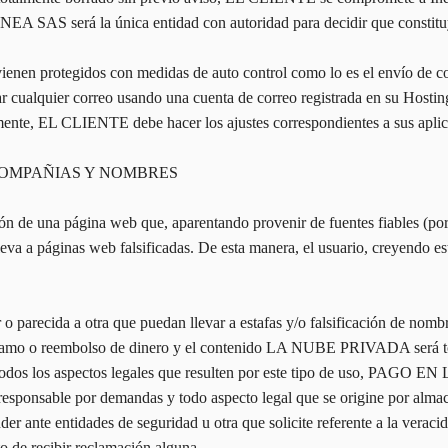
INEA SAS será la única entidad con autoridad para decidir que constitu
 vienen protegidos con medidas de auto control como lo es el envío d
viar cualquier correo usando una cuenta de correo registrada en su Host
mente, EL CLIENTE debe hacer los ajustes correspondientes a sus aplicat
COMPAÑIAS Y NOMBRES
ción de una página web que, aparentando provenir de fuentes fiables (por
 lleva a páginas web falsificadas. De esta manera, el usuario, creyendo es
 parecida a otra que puedan llevar a estafas y/o falsificación de nombr
reclamo o reembolso de dinero y el contenido LA NUBE PRIVADA será 
 los aspectos legales que resulten por este tipo de uso, PAGO EN LI
esponsable por demandas y todo aspecto legal que se origine por alma
ante entidades de seguridad u otra que solicite referente a la vera
 de recibir reclamación alguna.