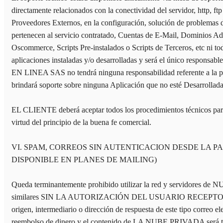
directamente relacionados con la conectividad del servidor, http, 
Proveedores Externos, en la configuración, solución de problemas 
pertenecen al servicio contratado, Cuentas de E-Mail, Dominios A
Oscommerce, Scripts Pre-instalados o Scripts de Terceros, etc ni t
aplicaciones instaladas y/o desarrolladas y será el único responsab
EN LINEA SAS no tendrá ninguna responsabilidad referente a la p
brindará soporte sobre ninguna Aplicación que no esté Desarrollad
EL CLIENTE deberá aceptar todos los procedimientos técnicos pa
virtud del principio de la buena fe comercial.
VI. SPAM, CORREOS SIN AUTENTICACION DESDE LA P
DISPONIBLE EN PLANES DE MAILING)
Queda terminantemente prohibido utilizar la red y servidores d
similares SIN LA AUTORIZACIÓN DEL USUARIO RECEPTOR, EL CLI
origen, intermediario o dirección de respuesta de este tipo correo 
reembolso de dinero y el contenido de LA NUBE PRIVADA será t