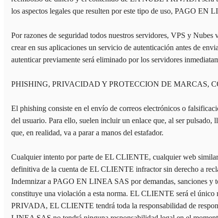
los aspectos legales que resulten por este tipo de uso, PAGO EN L
Por razones de seguridad todos nuestros servidores, VPS y Nubes
crear en sus aplicaciones un servicio de autenticación antes de en
autenticar previamente será eliminado por los servidores inmediata
PHISHING, PRIVACIDAD Y PROTECCION DE MARCAS, 
El phishing consiste en el envío de correos electrónicos o falsifica
del usuario. Para ello, suelen incluir un enlace que, al ser pulsado,
que, en realidad, va a parar a manos del estafador.
Cualquier intento por parte de EL CLIENTE, cualquier web similar o
definitiva de la cuenta de EL CLIENTE infractor sin derecho a 
Indemnizar a PAGO EN LINEA SAS por demandas, sanciones y todos
constituye una violación a esta norma. EL CLIENTE será el único r
PRIVADA, EL CLIENTE tendrá toda la responsabilidad de responder 
LINEA SAS no tendrá ninguna responsabilidad legal en el momento