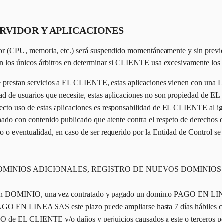
SERVIDOR Y APLICACIONES
r (CPU, memoria, etc.) será suspendido momentáneamente y sin previo
os únicos árbitros en determinar si CLIENTE usa excesivamente los r
stan servicios a EL CLIENTE, estas aplicaciones vienen con una Lic
idad de usuarios que necesite, estas aplicaciones no son propiedad de
o uso de estas aplicaciones es responsabilidad de EL CLIENTE al 
 con contenido publicado que atente contra el respeto de derechos d
 eventualidad, en caso de ser requerido por la Entidad de Control se 
DOMINIOS ADICIONALES, REGISTRO DE NUEVOS DOMINIO
 DOMINIO, una vez contratado y pagado un dominio PAGO EN LINEA S
 de PAGO EN LINEA SAS este plazo puede ampliarse hasta 7 días hábi
IO de EL CLIENTE y/o daños y perjuicios causados a este o terceros