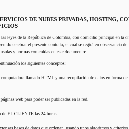
SERVICIOS DE NUBES PRIVADAS, HOSTING, C
VICIOS
s leyes de la República de Colombia, con domicilio principal en la ci
ebrar el presente contrato, el cual se regirá en observancia de los 
cláusulas y normas contenidas en este documento:
tinuación los siguientes conceptos:
e computadora llamado HTML y una recopilación de datos en forma de te
y páginas web para poder ser publicadas en la red.
ión de EL CLIENTE las 24 horas.
sas bases de datos que ordenan, usando unos algoritmos y criterios pro