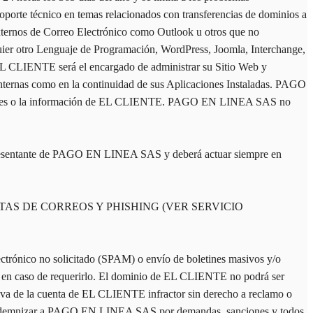
oporte técnico en temas relacionados con transferencias de dominios a
xternos de Correo Electrónico como Outlook u otros que no
uier otro Lenguaje de Programación, WordPress, Joomla, Interchange,
, EL CLIENTE será el encargado de administrar su Sitio Web y
s internas como en la continuidad de sus Aplicaciones Instaladas. PAGO
icaciones o la información de EL CLIENTE. PAGO EN LINEA SAS no
epresentante de PAGO EN LINEA SAS y deberá actuar siempre en
TAS DE CORREOS Y PHISHING (VER SERVICIO
ónico no solicitado (SPAM) o envío de boletines masivos y/o
aso de requerirlo. El dominio de EL CLIENTE no podrá ser
nitiva de la cuenta de EL CLIENTE infractor sin derecho a reclamo o
Indemnizar a PAGO EN LINEA SAS por demandas, sanciones y todos