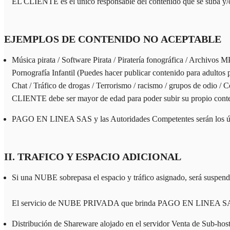
EL CLIENTE es el único responsable del contenido que se suba y/
EJEMPLOS DE CONTENIDO NO ACEPTABLE
Música pirata / Software Pirata / Piratería fonográfica / Archivos 
Pornografía Infantil (Puedes hacer publicar contenido para adultos
Chat / Tráfico de drogas / Terrorismo / racismo / grupos de odio / C
CLIENTE debe ser mayor de edad para poder subir su propio conte
PAGO EN LINEA SAS y las Autoridades Competentes serán los única
II. TRAFICO Y ESPACIO ADICIONAL
Si una NUBE sobrepasa el espacio y tráfico asignado, será suspendi
El servicio de NUBE PRIVADA que brinda PAGO EN LINEA SAS no es
Distribución de Shareware alojado en el servidor Venta de Sub-hosti