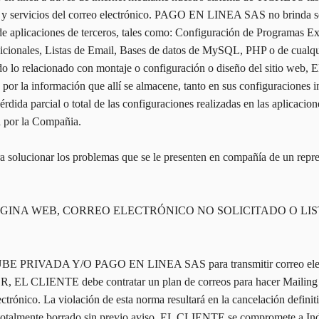
ftp y servicios del correo electrónico. PAGO EN LINEA SAS no brinda s
de aplicaciones de terceros, tales como: Configuración de Programas E
dicionales, Listas de Email, Bases de datos de MySQL, PHP o de cualq
odo lo relacionado con montaje o configuración o diseño del sitio web
le por la información que allí se almacene, tanto en sus configuracione
érdida parcial o total de las configuraciones realizadas en las apl
a por la Compañia.
ra solucionar los problemas que se le presenten en compañía de un r
AGINA WEB, CORREO ELECTRÓNICO NO SOLICITADO O LIS
e NUBE PRIVADA Y/O PAGO EN LINEA SAS para transmitir correo electr
ENTE debe contratar un plan de correos para hacer Mailing en c
electrónico. La violación de esta norma resultará en la cancelación defi
otalmente borrado sin previo aviso, EL CLIENTE se compromete a 