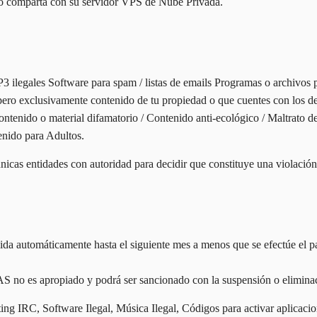
o comparta con su servidor VPS de Nube Privada.
MP3 ilegales Software para spam / listas de emails Programas o archivo
 pero exclusivamente contenido de tu propiedad o que cuentes con los d
ontenido o material difamatorio / Contenido anti-ecológico / Maltrato de 
nido para Adultos.
s entidades con autoridad para decidir que constituye una violación
da automáticamente hasta el siguiente mes a menos que se efectúe el pa
 apropiado y podrá ser sancionado con la suspensión o eliminación d
ng IRC, Software Ilegal, Música Ilegal, Códigos para activar aplicacione