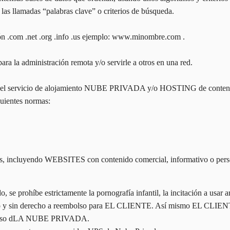
as llamadas “palabras clave” o criterios de búsqueda.
ión .com .net .org .info .us ejemplo: www.minombre.com .
ra la administración remota y/o servirle a otros en una red.
 servicio de alojamiento NUBE PRIVADA y/o HOSTING de contenid
uientes normas:
s, incluyendo WEBSITES con contenido comercial, informativo o perso
do, se prohíbe estrictamente la pornografía infantil, la incitación a usa
 aviso y sin derecho a reembolso para EL CLIENTE. Así mismo EL C
 mal uso dLA NUBE PRIVADA.